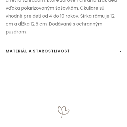
a retro vzhľadom, ktoré zároveň chránia zrak deti
vďaka polarizovaným šošovkám. Okuliare sú
vhodné pre deti od 4 do 10 rokov. Šírka rámu je 12
cm a dĺžka 12,5 cm. Dodávané s ochranným
puzdrom.
MATERIÁL A STAROSTLIVOSŤ