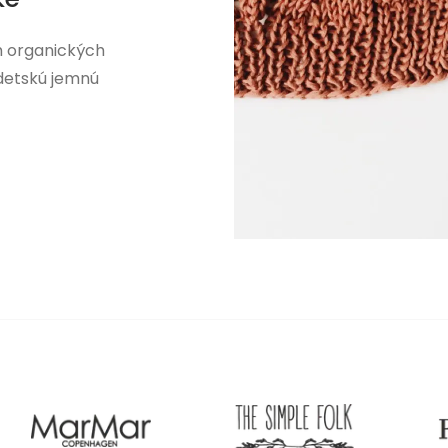
h organických
 detskú jemnú