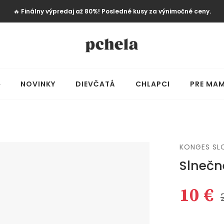
🔥
Finálny výpredaj až 80%! Posledné kusy za výnimočné ceny.
️
NOVINKY
DIEVČATÁ
CHLAPCI
PRE MAM
KONGES SL
Slnečn
10 €