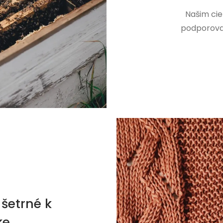
Našim cie
podporovať
šetrné k
ke