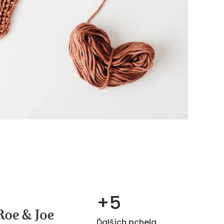
+5
Ďalších pchela