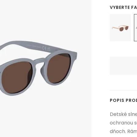
VYBERTE F
POPIS PR
Detské sln
ochranou sú
dňoch. Rám