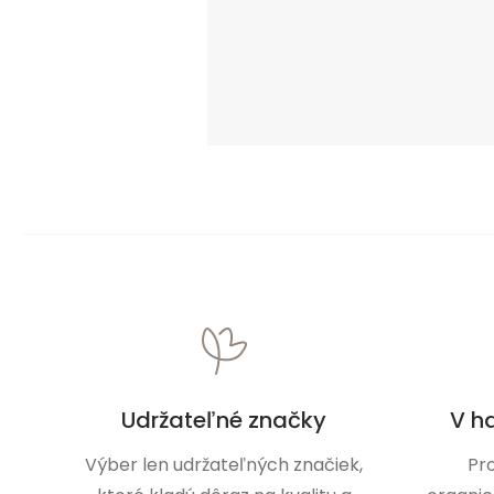
Udržateľné značky
V h
Výber len udržateľných značiek,
Pr