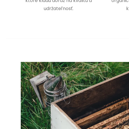
ktoré kladú dôraz na kvalitu a
organic
udržateľnosť.
k