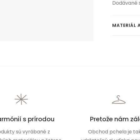
Dodávané 
MATERIÁL 
armónií s prírodou
Pretože nám zál
odukty sú vyrábané z
Obchod pchela je tak