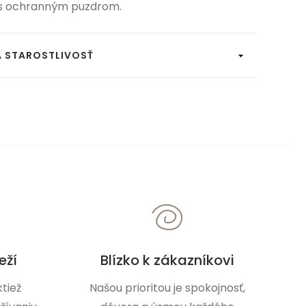
s ochranným puzdrom.
A STAROSTLIVOSŤ
eží
Blízko k zákazníkovi
tiež
Našou prioritou je spokojnosť,