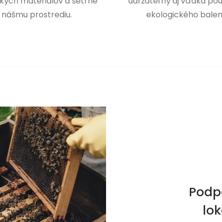
kých materiálov a šetrne
udržateľný aj vďaka pou
 nášmu prostrediu.
ekologického balen
Podp
lo