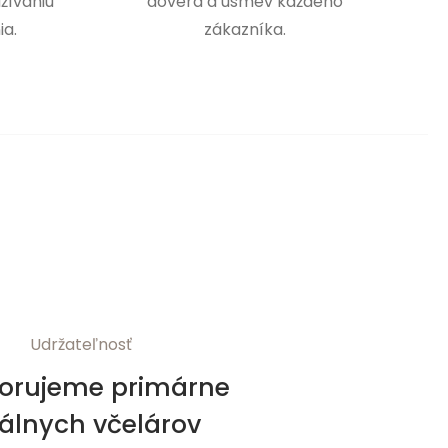
žívaniu
dôvera a úsmev každého
ia.
zákazníka.
Udržateľnosť
orujeme primárne
kálnych včelárov