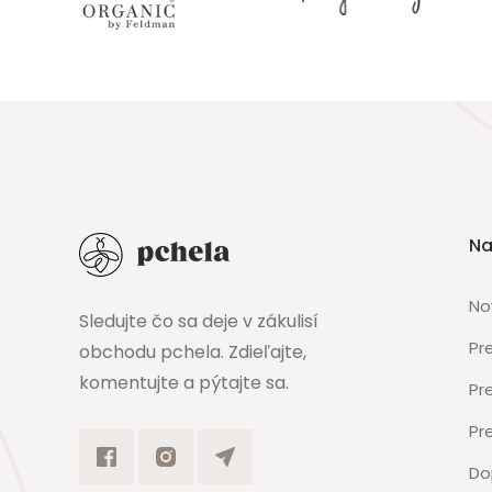
Na
No
Sledujte čo sa deje v zákulisí
Pr
obchodu pchela. Zdieľajte,
komentujte a pýtajte sa.
Pr
Pr
Do