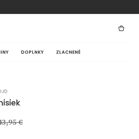
INY
DOPLNKY
ZLACNENÉ
OJD
isiek
43,95 €