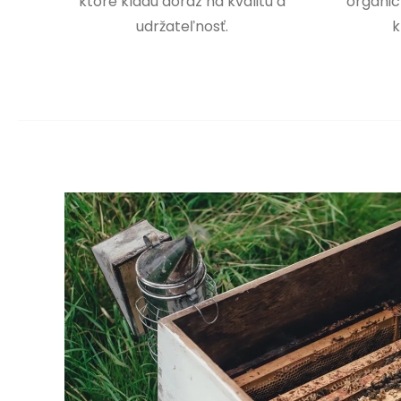
ktoré kladú dôraz na kvalitu a
organic
udržateľnosť.
k