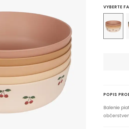
VYBERTE F
POPIS PR
Balenie pia
občerstven