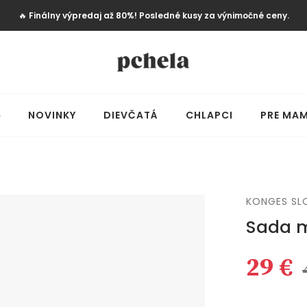
🔥
Finálny výpredaj až 80%! Posledné kusy za výnimočné ceny.
️
NOVINKY
DIEVČATÁ
CHLAPCI
PRE MAM
KONGES SL
Sada m
29 €