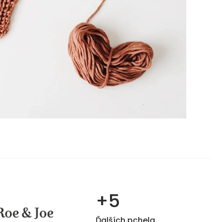
+5
Ďalších pchela