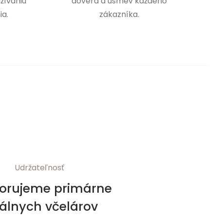
žívaniu
dôvera a úsmev každého
ia.
zákazníka.
Udržateľnosť
orujeme primárne
kálnych včelárov