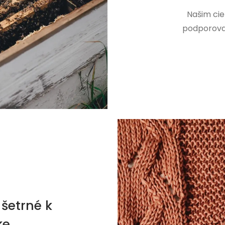
Našim cie
podporovať
šetrné k
ke