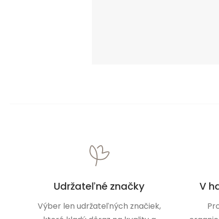
Udržateľné značky
V h
Výber len udržateľných značiek,
Pr