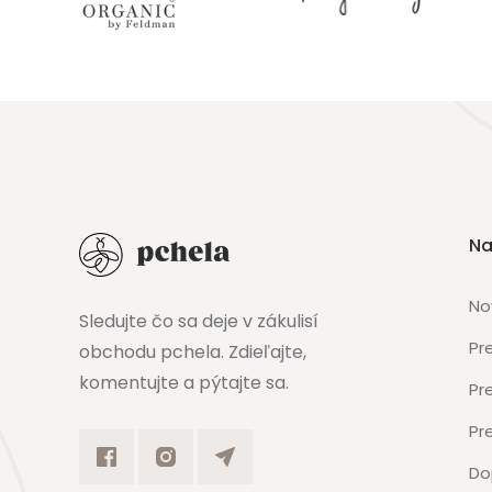
Na
No
Sledujte čo sa deje v zákulisí
Pr
obchodu pchela. Zdieľajte,
komentujte a pýtajte sa.
Pr
Pr
Do