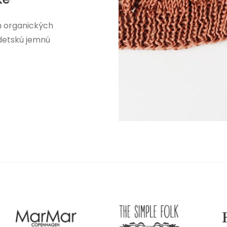
h organických
 detskú jemnú