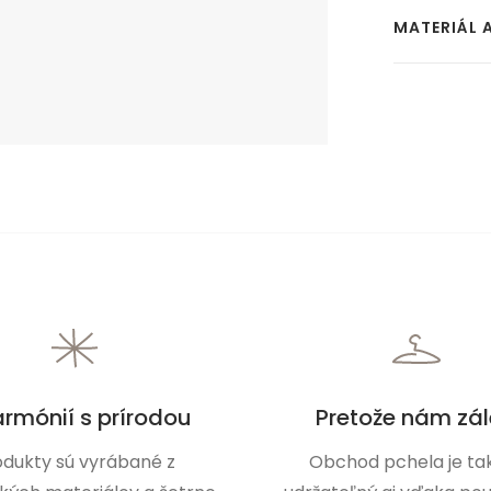
MATERIÁL 
armónií s prírodou
Pretože nám zál
odukty sú vyrábané z
Obchod pchela je tak