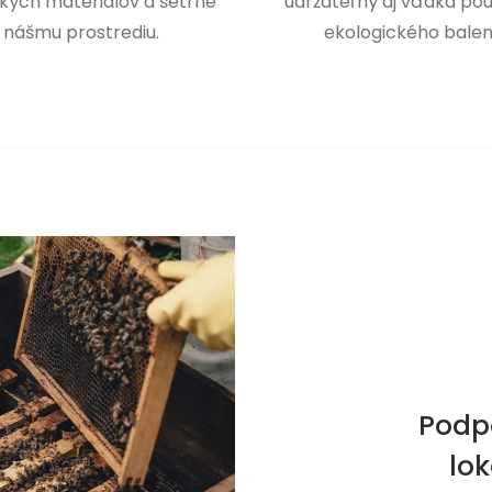
kých materiálov a šetrne
udržateľný aj vďaka pou
 nášmu prostrediu.
ekologického balen
Podp
lo