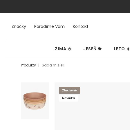
Značky
Poradíme Vám
Kontakt
ZIMA ⛄
JESEŇ 🍁
LETO ☀
Produkty
Sada misiek
Zlacnené
Novinka