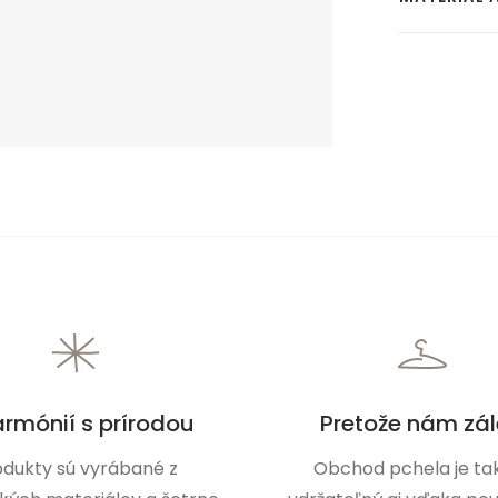
armónií s prírodou
Pretože nám zál
odukty sú vyrábané z
Obchod pchela je tak