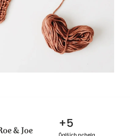
+5
Ďalších pchela