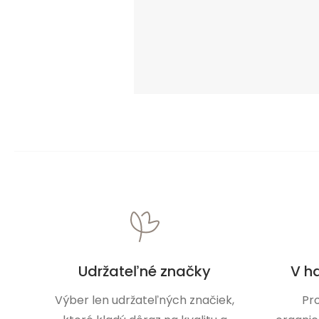
Udržateľné značky
V h
Výber len udržateľných značiek,
Pr