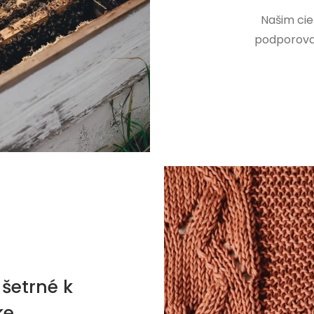
Našim cie
podporovať
šetrné k
ke