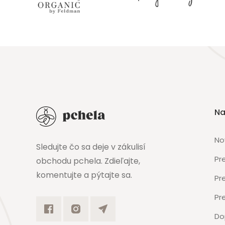
Na
No
Sledujte čo sa deje v zákulisí
Pr
obchodu pchela. Zdieľajte,
komentujte a pýtajte sa.
Pr
Pr
Do