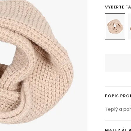
VYBERTE F
POPIS PR
Teplý a po
MATERIÁL 