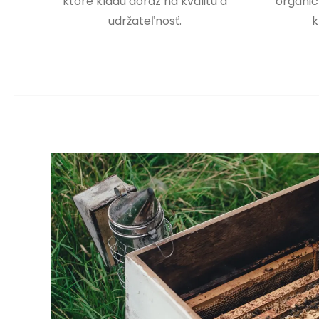
ktoré kladú dôraz na kvalitu a
organic
udržateľnosť.
k