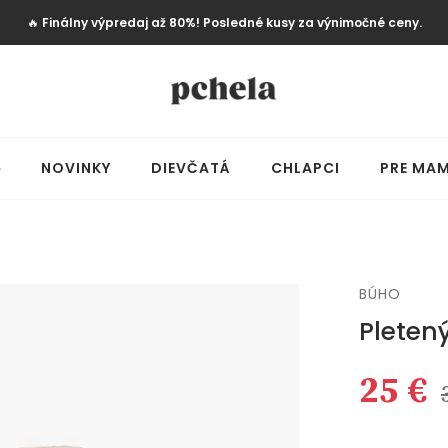
🔥
Finálny výpredaj až 80%! Posledné kusy za výnimočné ceny.
️
NOVINKY
DIEVČATÁ
CHLAPCI
PRE MAM
BÚHO
Pletený
25 €