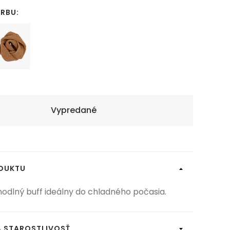
ARBU:
Vypredané
ODUKTU
hodlný buff ideálny do chladného počasia.
A STAROSTLIVOSŤ