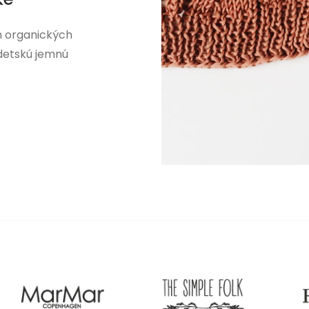
h organických
 detskú jemnú