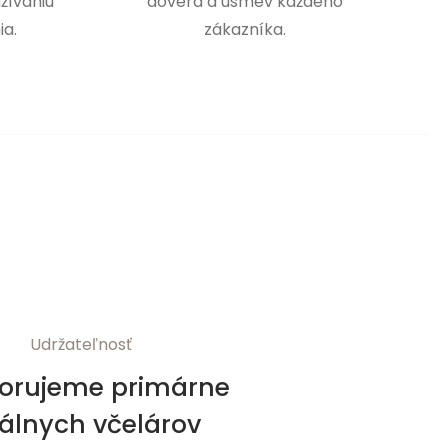
žívaniu
dôvera a úsmev každého
ia.
zákazníka.
Udržateľnosť
orujeme primárne
kálnych včelárov