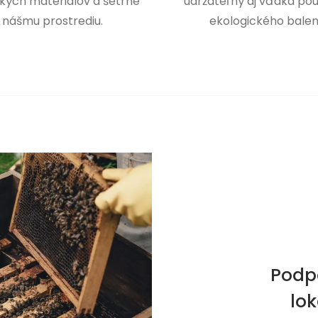
kých materiálov a šetrne
udržateľný aj vďaka pou
 nášmu prostrediu.
ekologického balen
Podp
lo