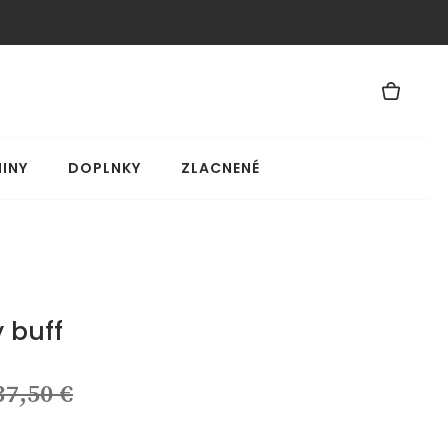
INY
DOPLNKY
ZLACNENÉ
 buff
37,50 €