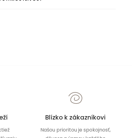
eží
Blízko k zákazníkovi
tiež
Našou prioritou je spokojnosť,