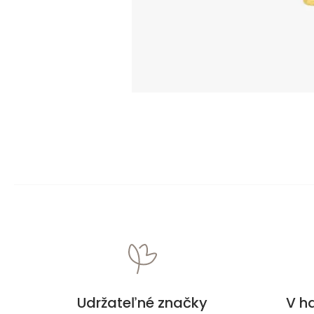
Udržateľné značky
V h