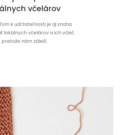
kálnych včelárov
ľom k udržateľnosti je aj snaha
 lokálnych včelárov a ich včieľ,
pretože nám záleží.