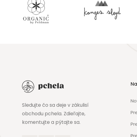
Na
No
Sledujte čo sa deje v zákulisí
Pr
obchodu pchela. Zdieľajte,
komentujte a pýtajte sa.
Pr
Pr