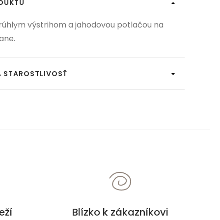
ODUKTU
krúhlym výstrihom a jahodovou potlačou na
ane.
A STAROSTLIVOSŤ
eží
Blízko k zákazníkovi