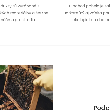
odukty sú vyrábané z
Obchod pchela je tak
kých materiálov a šetrne
udržateľný aj vďaka pou
 nášmu prostrediu.
ekologického balen
Podp