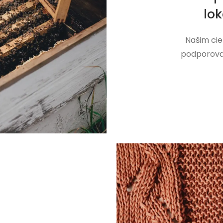
lo
Našim cie
podporovať