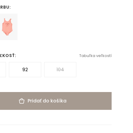
ARBU:
EĽKOSŤ:
Tabuľka veľkostí
92
104
Pridať do košíka