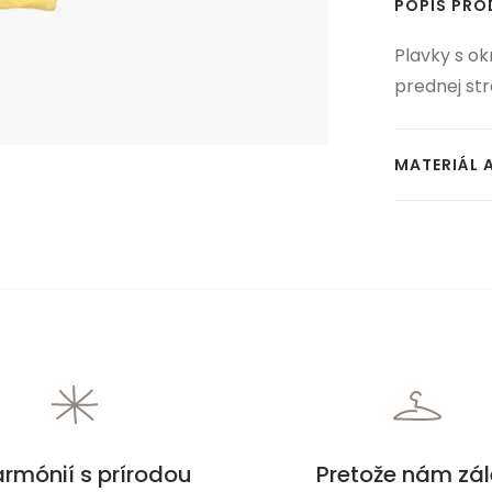
POPIS PR
Plavky s o
prednej str
MATERIÁL 
armónií s prírodou
Pretože nám zál