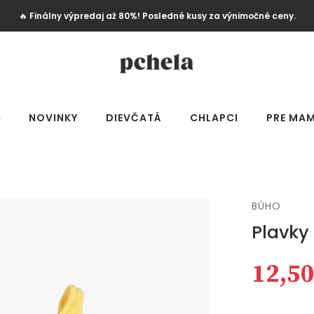
🔥
Finálny výpredaj až 80%! Posledné kusy za výnimočné ceny.
️
NOVINKY
DIEVČATÁ
CHLAPCI
PRE MAM
BÚHO
Plavky
12,50