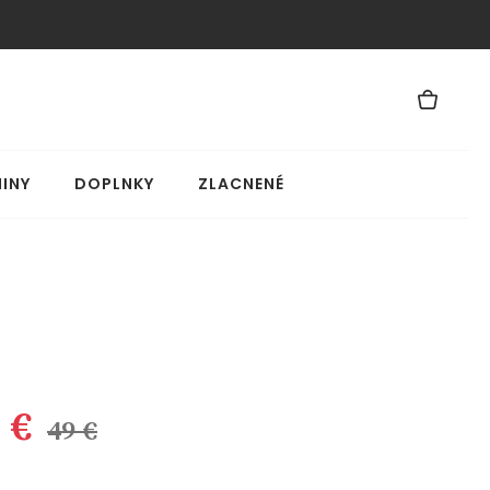
INY
DOPLNKY
ZLACNENÉ
 €
49 €