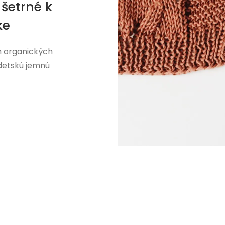
šetrné k
ke
h organických
 detskú jemnú