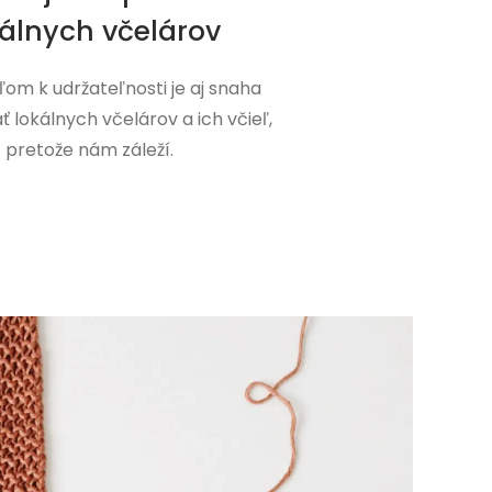
kálnych včelárov
ľom k udržateľnosti je aj snaha
 lokálnych včelárov a ich včieľ,
pretože nám záleží.