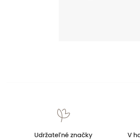
Udržateľné značky
V h