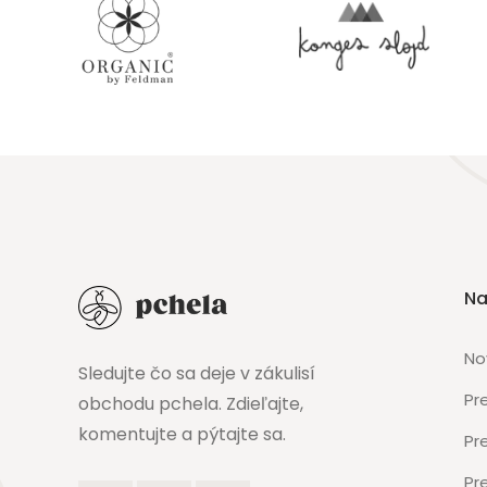
Na
No
Sledujte čo sa deje v zákulisí
Pr
obchodu pchela. Zdieľajte,
komentujte a pýtajte sa.
Pr
Pr