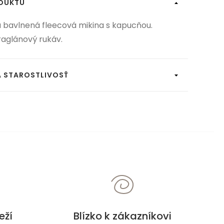
ODUKTU
 bavlnená fleecová mikina s kapucňou.
raglánový rukáv.
A STAROSTLIVOSŤ
eží
Blízko k zákazníkovi