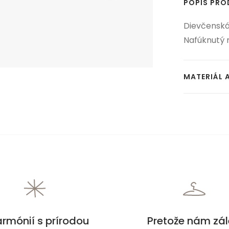
POPIS PR
Dievčenská
Nafúknutý 
MATERIÁL 
armónií s prírodou
Pretože nám zál