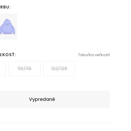
ARBU:
EĽKOSŤ:
Tabuľka veľkostí
110/116
122/128
Vypredané