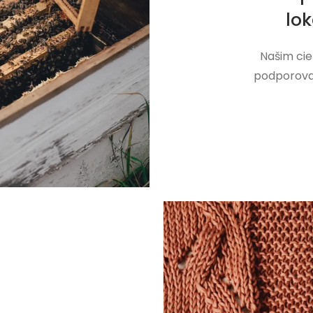
lo
Našim cie
podporovať