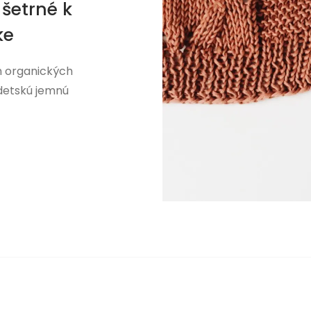
šetrné k
ke
h organických
 detskú jemnú