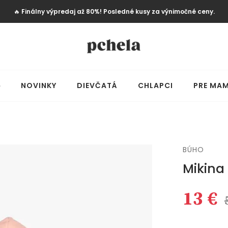
🔥
Finálny výpredaj až 80%! Posledné kusy za výnimočné ceny.
️
NOVINKY
DIEVČATÁ
CHLAPCI
PRE MAM
BÚHO
Mikina
13 €