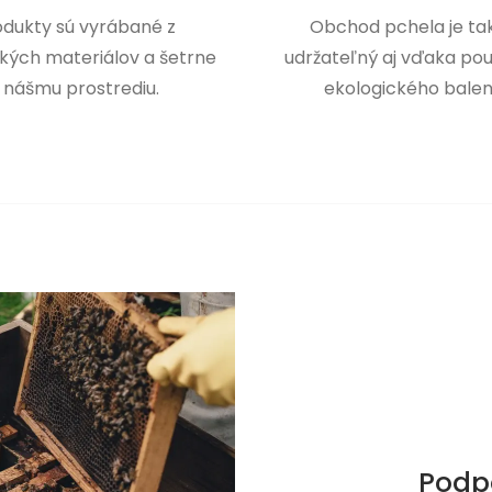
odukty sú vyrábané z
Obchod pchela je tak
kých materiálov a šetrne
udržateľný aj vďaka pou
 nášmu prostrediu.
ekologického balen
Podp