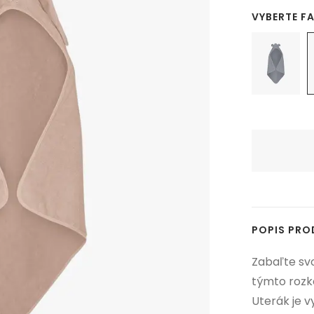
VYBERTE F
POPIS PR
Zabaľte sv
týmto rozk
Uterák je v