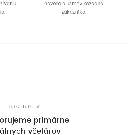
žívaniu
dôvera a úsmev každého
ia.
zákazníka.
Udržateľnosť
orujeme primárne
kálnych včelárov