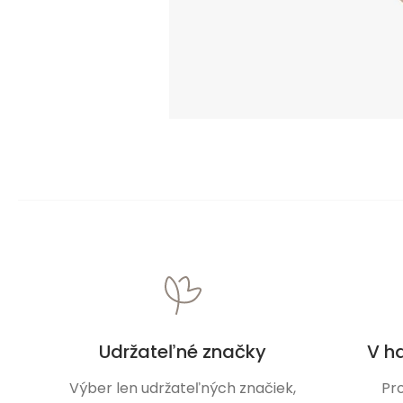
Udržateľné značky
V h
Výber len udržateľných značiek,
Pr