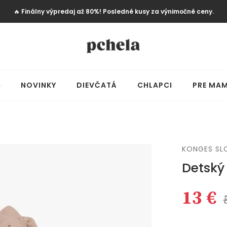
🔥
Finálny výpredaj až 80%! Posledné kusy za výnimočné ceny.
️
NOVINKY
DIEVČATÁ
CHLAPCI
PRE MAM
KONGES SL
Detský
13 €