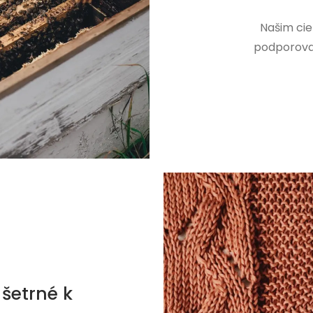
Našim cie
podporovať
šetrné k