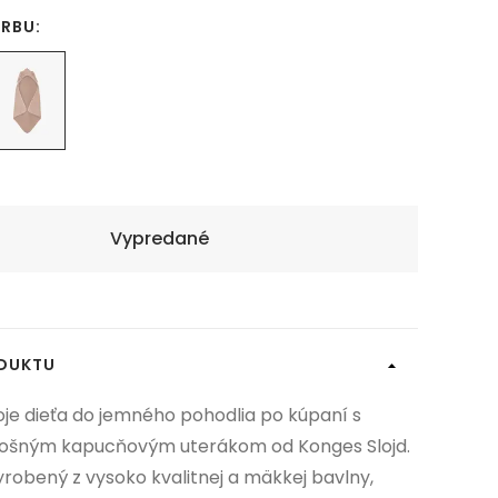
ARBU:
Vypredané
ODUKTU
oje dieťa do jemného pohodlia po kúpaní s
ošným kapucňovým uterákom od Konges Slojd.
yrobený z vysoko kvalitnej a mäkkej bavlny,