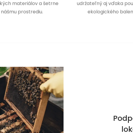
kých materiálov a šetrne
udržateľný aj vďaka pou
 nášmu prostrediu.
ekologického balen
Podp
lo