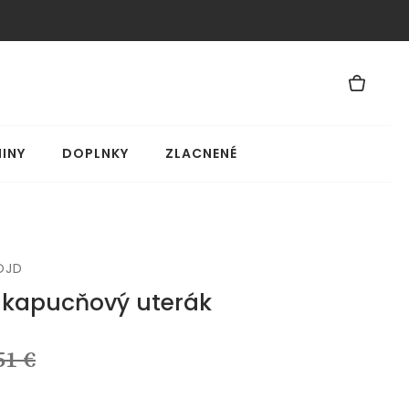
INY
DOPLNKY
ZLACNENÉ
OJD
 kapucňový uterák
51 €