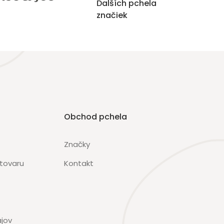
Ďalších pchela
značiek
Obchod pchela
Značky
 tovaru
Kontakt
jov