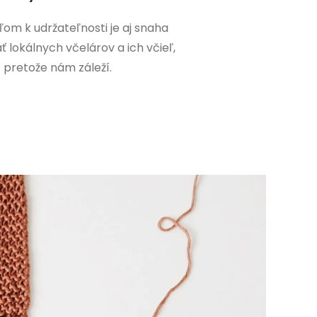
ľom k udržateľnosti je aj snaha
 lokálnych včelárov a ich včieľ,
pretože nám záleží.