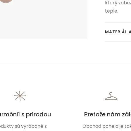
ktorý zabez
teple.
MATERIÁL 
armónií s prírodou
Pretože nám zál
odukty sú vyrábané z
Obchod pchela je tak