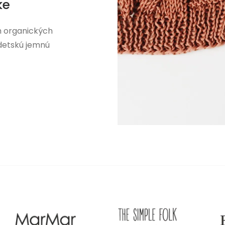
ke
h organických
 detskú jemnú