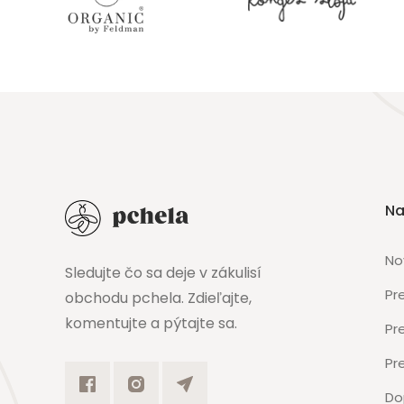
Na
No
Sledujte čo sa deje v zákulisí
Pr
obchodu pchela. Zdieľajte,
komentujte a pýtajte sa.
Pr
Pr
Do