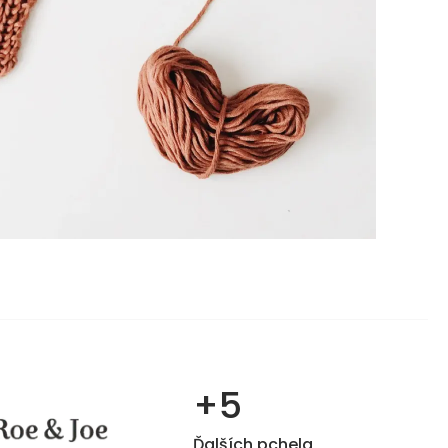
+5
Ďalších pchela