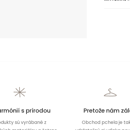
armónií s prírodou
Pretože nám zál
odukty sú vyrábané z
Obchod pchela je tak