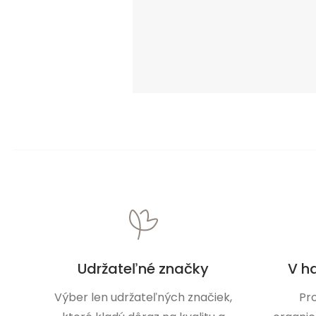
Udržateľné značky
V h
Výber len udržateľných značiek,
Pr