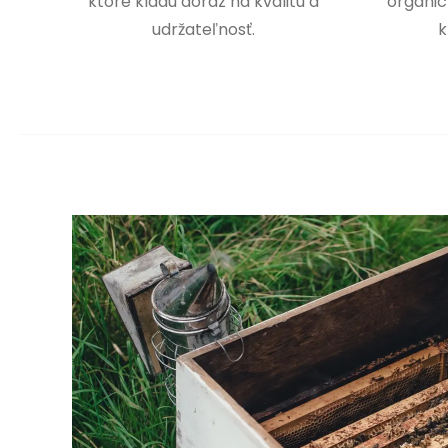
ktoré kladú dôraz na kvalitu a
organic
udržateľnosť.
k