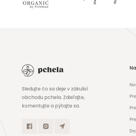
Na
No
Sledujte čo sa deje v zákulisí
Pr
obchodu pchela. Zdieľajte,
komentujte a pýtajte sa.
Pr
Pr
Do