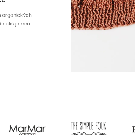
h organických
 detskú jemnú