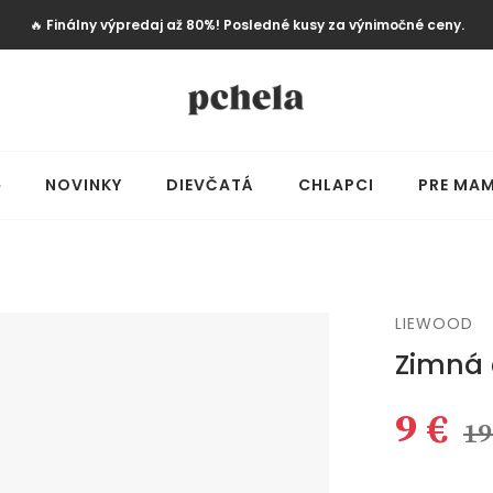
🔥
Finálny výpredaj až 80%! Posledné kusy za výnimočné ceny.
️
NOVINKY
DIEVČATÁ
CHLAPCI
PRE MAM
LIEWOOD
Zimná 
9 €
19