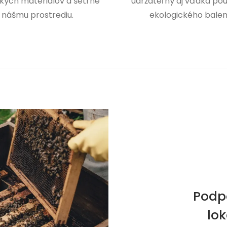
kých materiálov a šetrne
udržateľný aj vďaka pou
 nášmu prostrediu.
ekologického balen
Podp
lo