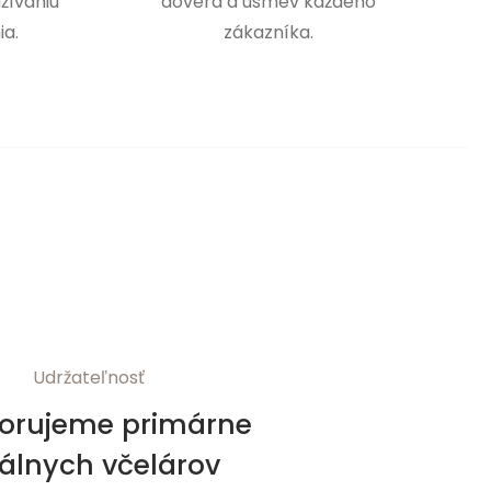
žívaniu
dôvera a úsmev každého
ia.
zákazníka.
Udržateľnosť
orujeme primárne
kálnych včelárov