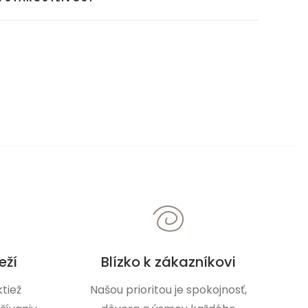
eží
Blízko k zákazníkovi
tiež
Našou prioritou je spokojnosť,