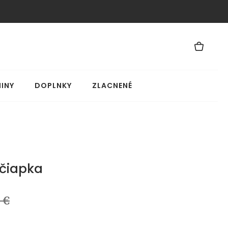
INY
DOPLNKY
ZLACNENÉ
čiapka
 €