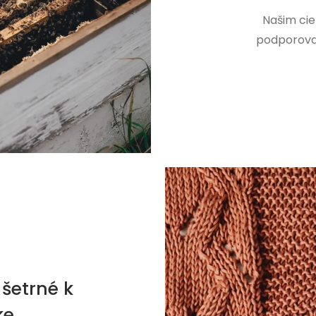
Našim cie
podporovať
šetrné k
ke