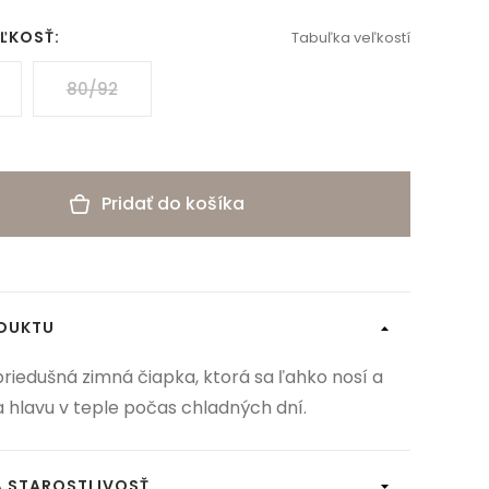
EĽKOSŤ:
Tabuľka veľkostí
80/92
Pridať do košíka
ODUKTU
priedušná zimná čiapka, ktorá sa ľahko nosí a
 a hlavu v teple počas chladných dní.
A STAROSTLIVOSŤ