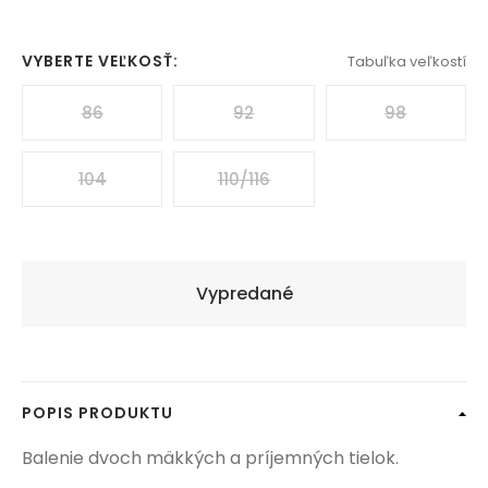
VYBERTE VEĽKOSŤ:
Tabuľka veľkostí
86
92
98
104
110/116
Vypredané
POPIS PRODUKTU
Balenie dvoch mäkkých a príjemných tielok.