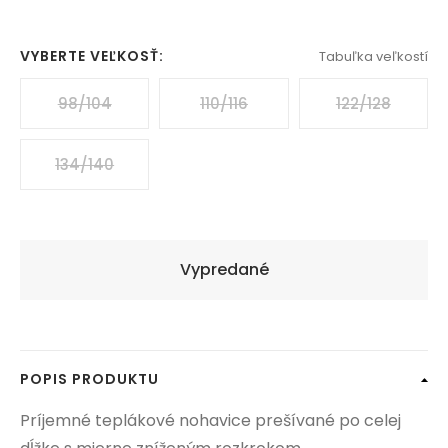
VYBERTE VEĽKOSŤ:
Tabuľka veľkostí
98/104
110/116
122/128
134/140
Vypredané
POPIS PRODUKTU
Príjemné teplákové nohavice prešívané po celej