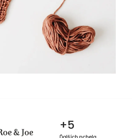
+5
Ďalších pchela