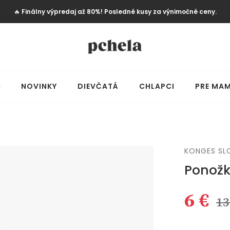
🔥
Finálny výpredaj až 80%! Posledné kusy za výnimočné ceny.
️
NOVINKY
DIEVČATÁ
CHLAPCI
PRE MAM
KONGES SL
Ponož
6 €
13