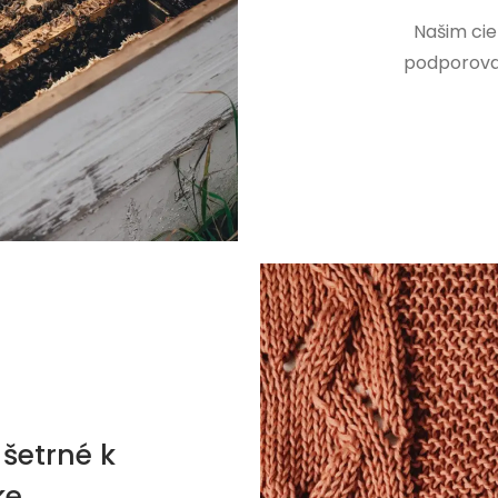
Našim cie
podporovať
šetrné k
ke