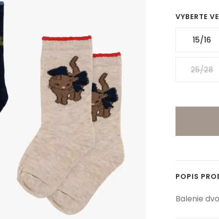
VYBERTE V
15/16
25/28
POPIS PR
Balenie dv