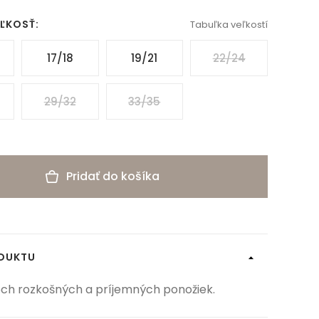
EĽKOSŤ:
Tabuľka veľkostí
17/18
19/21
22/24
29/32
33/35
Pridať do košíka
ODUKTU
och rozkošných a príjemných ponožiek.