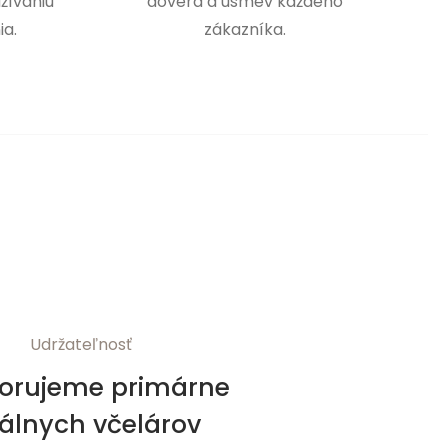
žívaniu
dôvera a úsmev každého
ia.
zákazníka.
Udržateľnosť
orujeme primárne
kálnych včelárov