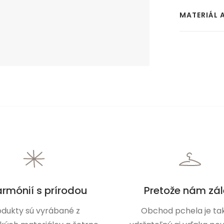
MATERIÁL 
armónií s prírodou
Pretože nám zál
odukty sú vyrábané z
Obchod pchela je tak