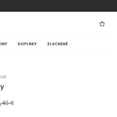
INY
DOPLNKY
ZLACNENÉ
OJD
ky
,45 €