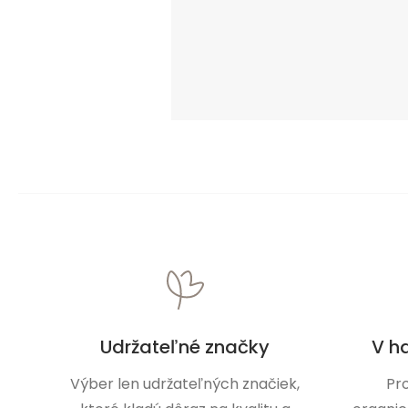
Udržateľné značky
V h
Výber len udržateľných značiek,
Pr