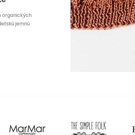
h organických
 detskú jemnú