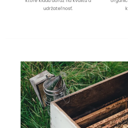
ktoré kladú dôraz na kvalitu a
organic
udržateľnosť.
k