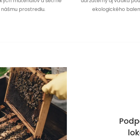
kých materiálov a šetrne
udržateľný aj vďaka pou
 nášmu prostrediu.
ekologického balen
Podp
lo