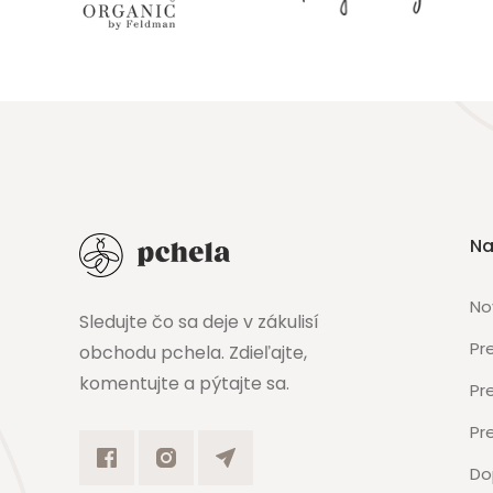
Na
No
Sledujte čo sa deje v zákulisí
Pr
obchodu pchela. Zdieľajte,
komentujte a pýtajte sa.
Pr
Pr
Do