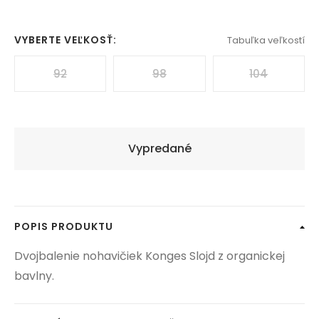
VYBERTE VEĽKOSŤ:
Tabuľka veľkostí
92
98
104
Vypredané
POPIS PRODUKTU
Dvojbalenie nohavičiek Konges Slojd z organickej
bavlny.