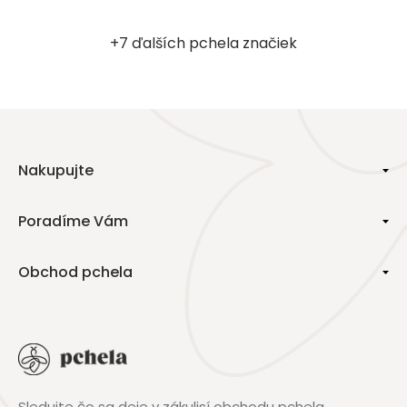
+7 ďalších pchela značiek
Nakupujte
Poradíme Vám
Obchod pchela
Sledujte čo sa deje v zákulisí obchodu pchela.