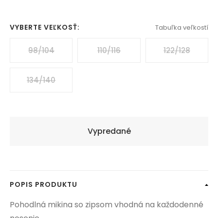
VYBERTE VEĽKOSŤ:
Tabuľka veľkostí
98/104
110/116
122/128
134/140
Vypredané
POPIS PRODUKTU
Pohodlná mikina so zipsom vhodná na každodenné