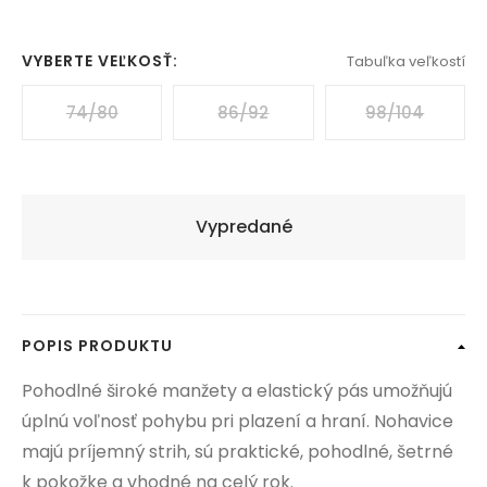
VYBERTE VEĽKOSŤ:
Tabuľka veľkostí
74/80
86/92
98/104
Vypredané
POPIS PRODUKTU
Pohodlné široké manžety a elastický pás umožňujú
úplnú voľnosť pohybu pri plazení a hraní. Nohavice
majú príjemný strih, sú praktické, pohodlné, šetrné
k pokožke a vhodné na celý rok.