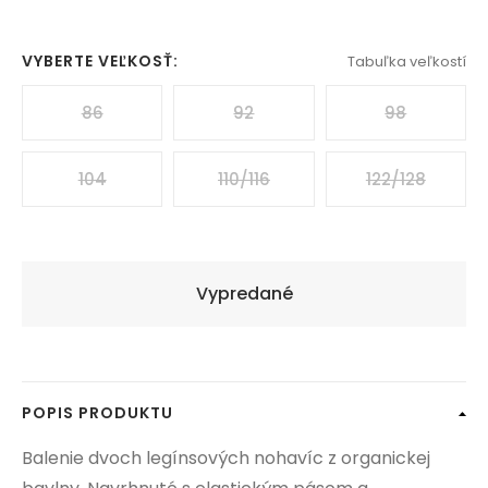
VYBERTE VEĽKOSŤ:
Tabuľka veľkostí
86
92
98
104
110/116
122/128
Vypredané
POPIS PRODUKTU
Balenie dvoch legínsových nohavíc z organickej