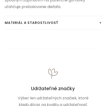
spodným zapínaním na patentné gombíky
uľahčuje prebalovanie dieťaťa.
MATERIÁL A STAROSTLIVOSŤ
Udržateľné značky
Výber len udržateľných značiek, ktoré
kladú dôraz na kvalitu a udržateľnosť.