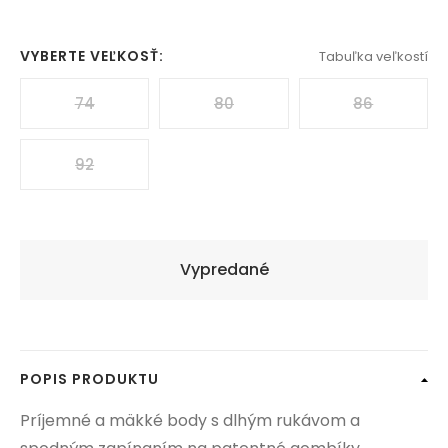
VYBERTE VEĽKOSŤ:
Tabuľka veľkostí
74
80
86
92
Vypredané
POPIS PRODUKTU
Príjemné a mäkké body s dlhým rukávom a